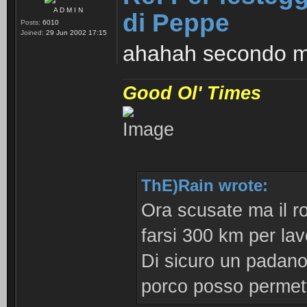
A D M I N
di Peppe
Posts:
6010
Joined:
29 Jun 2002 17:15
ahahah secondo me 
Good Ol' Times
ThE)Rain wrote:
Ora scusate ma il r
farsi 300 km per lav
Di sicuro un padan
porco posso permett