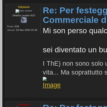
Re: Per festeggi
ThE)AlieN
Division Leader SC2
Commerciale d
Posts:
629
Mi son perso qual
Joined:
18 Nov 2004 22:42
sei diventato un 
I ThE) non sono solo un
vita... Ma soprattutto 
Vlandmist