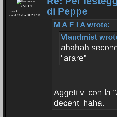
Re: Per festegg
A D M I N
di Peppe
Posts:
6010
Joined:
29 Jun 2002 17:15
M A F I A wrote:
Vlandmist wrot
ahahah secondo
"arare"
Aggettivi con la
decenti haha.