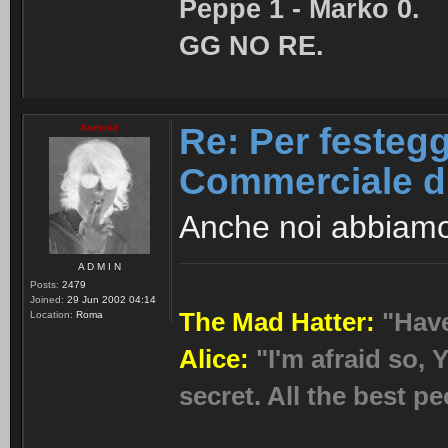
Peppe 1 - Marko 0.
GG NO RE.
Re: Per festeggi
Android
Commerciale d
Anche noi abbiamo
A D M I N
Posts:
2479
Joined:
29 Jun 2002 04:14
The Mad Hatter:
"Hav
Location:
Roma
Alice:
"I'm afraid so, Y
secret. All the best pe