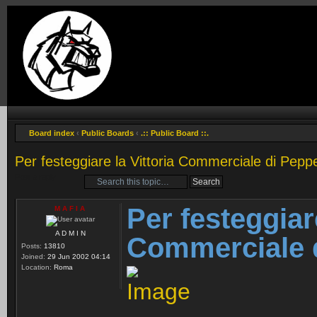
Board index
‹
Public Boards
‹
.:: Public Board ::.
Per festeggiare la Vittoria Commerciale di Pepp
Post a reply
Per festeggiare
M A F I A
A D M I N
Commerciale 
Posts:
13810
Joined:
29 Jun 2002 04:14
Location:
Roma