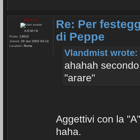
Re: Per festegg
M A F I A
A D M I N
di Peppe
Posts:
13810
Joined:
29 Jun 2002 04:14
Location:
Roma
Vlandmist wrote:
ahahah secondo m
"arare"
Aggettivi con la "
haha.