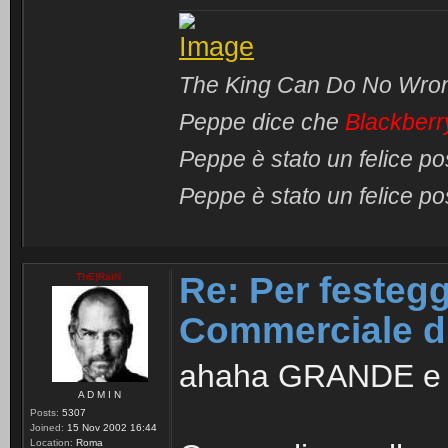
The King Can Do No Wro
Peppe dice che
Blackberr
Peppe è stato un felice p
Peppe è stato un felice p
Re: Per festeggi
ThE)RaiN
Commerciale d
ahaha GRANDE e 
A D M I N
Posts:
5307
Joined:
15 Nov 2002 16:44
Location:
Roma